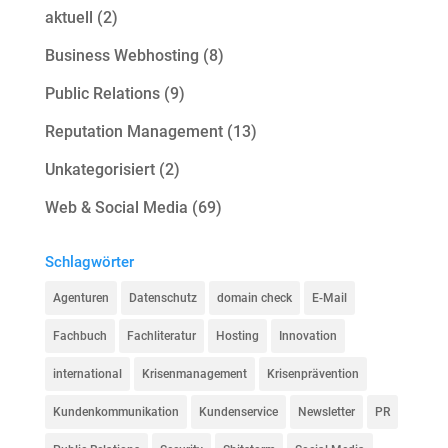
aktuell
(2)
v
e
Business Webhosting
(8)
:
Public Relations
(9)
Reputation Management
(13)
Unkategorisiert
(2)
Web & Social Media
(69)
Schlagwörter
Agenturen
Datenschutz
domain check
E-Mail
Fachbuch
Fachliteratur
Hosting
Innovation
international
Krisenmanagement
Krisenprävention
Kundenkommunikation
Kundenservice
Newsletter
PR