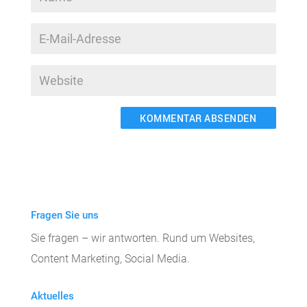
A
l
t
e
Fragen Sie uns
r
Sie fragen – wir antworten. Rund um Websites,
n
Content Marketing, Social Media.
a
t
Aktuelles
i