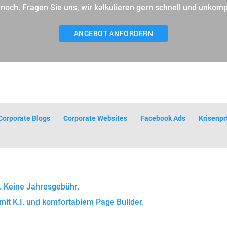
 noch. Fragen Sie uns, wir kalkulieren gern schnell und unkompl
ANGEBOT ANFORDERN
Corporate Blogs
Corporate Websites
Facebook Ads
Krisenpr
. Keine Jahresgebühr.
mit K.I. und komfortablem Page Builder.