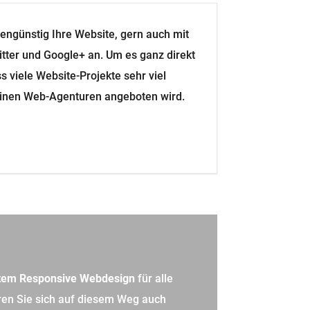
f Lösungen, mit deren Hilfe Ihre
durch einen klassischen Designprozess,
n bringen deutlich zu umfangreichen
bringt, organisch
 überflüssig macht. Und eine Website,
 – von Ihnen im Unternehmen selbst.
tem Responsive Webdesign
für alle
aren Sie sich auf diesem Weg auch