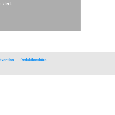
iziert.
ävention
Redaktionsbüro