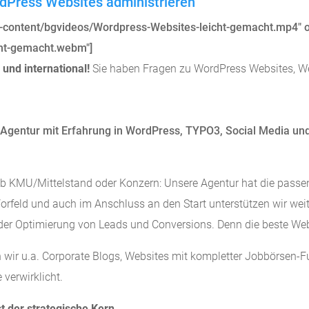
rdPress Websites administrieren
p-content/bgvideos/Wordpress-Websites-leicht-gemacht.mp4"
cht-gemacht.webm"]
 und international!
Sie haben Fragen zu WordPress Websites, W
Agentur mit Erfahrung in WordPress, TYPO3, Social Media und 
ob KMU/Mittelstand oder Konzern: Unsere Agentur hat die passe
 Vorfeld und auch im Anschluss an den Start unterstützen wir wei
der Optimierung von Leads und Conversions. Denn die beste Websi
wir u.a. Corporate Blogs, Websites mit kompletter Jobbörsen-Fu
verwirklicht.
t der strategische Kern.