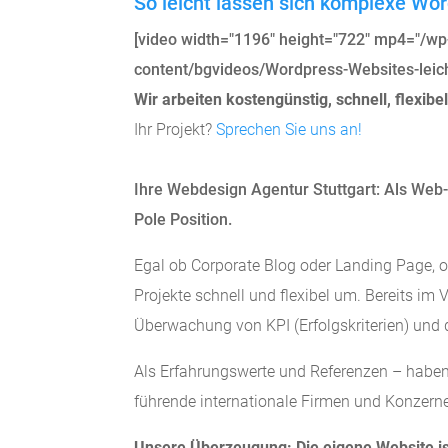
So leicht lassen sich komplexe Wo
[video width="1196" height="722" mp4="/w
content/bgvideos/Wordpress-Websites-lei
Wir arbeiten kostengünstig, schnell, flexibel
Ihr Projekt?
Sprechen Sie uns an!
Ihre Webdesign Agentur Stuttgart: Als Web-
Pole Position.
Egal ob Corporate Blog oder Landing Page, 
Projekte schnell und flexibel um. Bereits im
Überwachung von KPI (Erfolgskriterien) und 
Als Erfahrungswerte und Referenzen – haben 
führende internationale Firmen und Konzerne 
Unsere Überzeugung: Die eigene Website is