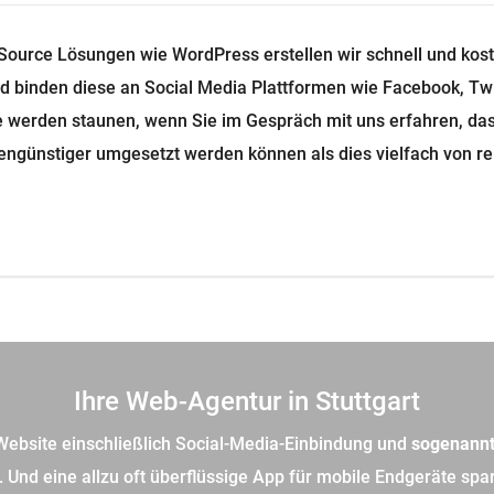
gn muss nicht teuer sein. Wir setzen bei Website-Projekten au
sehr viel rascher und günstiger verwirklicht werden kann als 
rporate Blog und Anbindung an Social Media. Viele Unternehme
ufwand auf, um zum Ziel zu kommen: einer Website, die Leads 
bnisse generiert und damit teure Online-Anzeigenkampagnen
nell aktualisiert und mit neuen Inhalten versehen werden kann
Ihre Web-Agentur in Stuttgart
ebsite einschließlich Social-Media-Einbindung und
sogenann
r. Und eine allzu oft überflüssige App für mobile Endgeräte sp