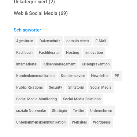
Unkategorisiert
(2)
Web & Social Media
(69)
Schlagwörter
Agenturen
Datenschutz
domain check
E-Mail
Fachbuch
Fachliteratur
Hosting
Innovation
international
Krisenmanagement
Krisenprävention
Kundenkommunikation
Kundenservice
Newsletter
PR
Public Relations
Security
Shitstorm
Social Media
Social Media Monitoring
Social Media Relations
soziale Netzwerke
Strategie
Twitter
Unternehmen
Unternehmenskommunikation
Websites
Wordpress