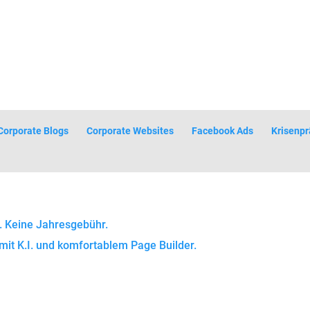
Corporate Blogs
Corporate Websites
Facebook Ads
Krisenpr
. Keine Jahresgebühr.
mit K.I. und komfortablem Page Builder.