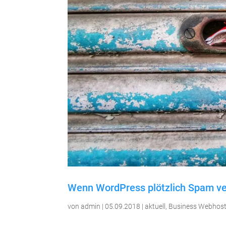
Wenn WordPress plötzlich Spam ver
von
admin
|
05.09.2018
|
aktuell
,
Business Webhost