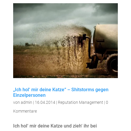
„Ich hol‘ mir deine Katze“ – Shitstorms gegen
Einzelpersonen
von
admin
|
16.04.2014
|
Reputation Management
|
0
Kommentare
Ich hol‘ mir deine Katze und zieh‘ ihr bei