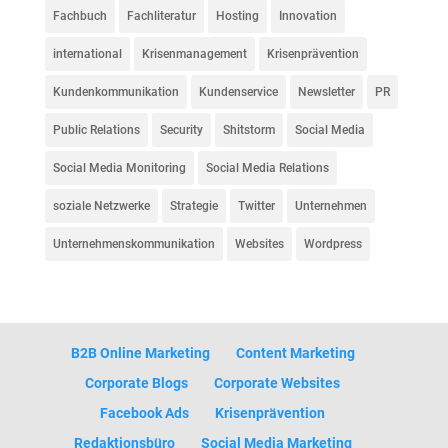
Fachbuch
Fachliteratur
Hosting
Innovation
international
Krisenmanagement
Krisenprävention
Kundenkommunikation
Kundenservice
Newsletter
PR
Public Relations
Security
Shitstorm
Social Media
Social Media Monitoring
Social Media Relations
soziale Netzwerke
Strategie
Twitter
Unternehmen
Unternehmenskommunikation
Websites
Wordpress
B2B Online Marketing
Content Marketing
Corporate Blogs
Corporate Websites
Facebook Ads
Krisenprävention
Redaktionsbüro
Social Media Marketing