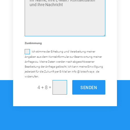
Zustimmung
Ich stimme der Erhebung und Verarbeitung meiner
Angaben aus dem Kontaktformular zur Beantwortung meiner
Anfrage zu. Meine Daten werden nach abgeschlossener
Bearbeitung der Anfrage gelöscht. Ich kann meine Einwilligung
jederzeit für die Zukunft per E-Mail an info @ lotsofways . de
widerrufen.
Alternative:
=
SENDEN
4 + 8