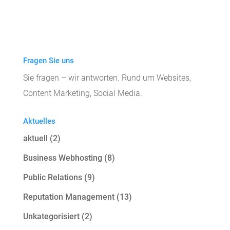
A
l
t
e
Fragen Sie uns
r
Sie fragen – wir antworten. Rund um Websites,
n
Content Marketing, Social Media.
a
t
Aktuelles
i
aktuell
(2)
v
e
Business Webhosting
(8)
:
Public Relations
(9)
Reputation Management
(13)
Unkategorisiert
(2)