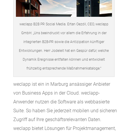
weclapp B2B PR Social Media. Ertan Oezdil, CEO, weclapp
GmbH: „Uns beeindruckt vor allem die Erfahrung in der
integrierten B2B-PR sowie die Antizipation künftiger
Entwicklungen. Herr Jodeleit hat ein Gespür dafür, welche
Dynamik Ereignisse entfalten können und entwickelt
frühzeitig entsprechende Maßnahmenkataloge.“
weclapp ist ein in Marburg ansässiger Anbieter
von Business Apps in der Cloud. weclapp-
Anwender nutzen die Software als webbasierte
Suite. So haben Sie jederzeit mobilen und sicheren
Zugriff auf Ihre geschäftsrelevanten Daten.
weclapp bietet Lösungen für Projektmanagement,