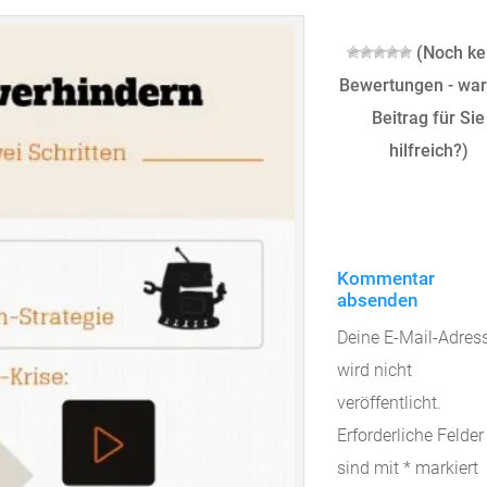
(Noch ke
Bewertungen - war
Beitrag für Sie
hilfreich?)
Kommentar
absenden
Deine E-Mail-Adres
wird nicht
veröffentlicht.
Erforderliche Felder
sind mit
*
markiert