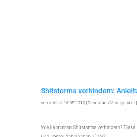
Shitstorms verhindern: Anleit
von
admin
|
15.05.2012
|
Reputation Management
Wie kann man Shitstorms verhindern? Diese In
und immer dabeihaben. Oder?