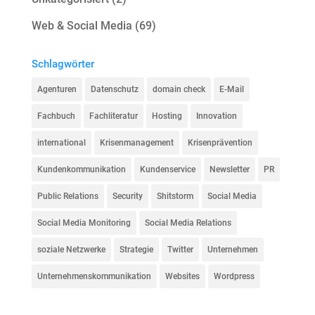
Web & Social Media
(69)
Schlagwörter
Agenturen
Datenschutz
domain check
E-Mail
Fachbuch
Fachliteratur
Hosting
Innovation
international
Krisenmanagement
Krisenprävention
Kundenkommunikation
Kundenservice
Newsletter
PR
Public Relations
Security
Shitstorm
Social Media
Social Media Monitoring
Social Media Relations
soziale Netzwerke
Strategie
Twitter
Unternehmen
Unternehmenskommunikation
Websites
Wordpress